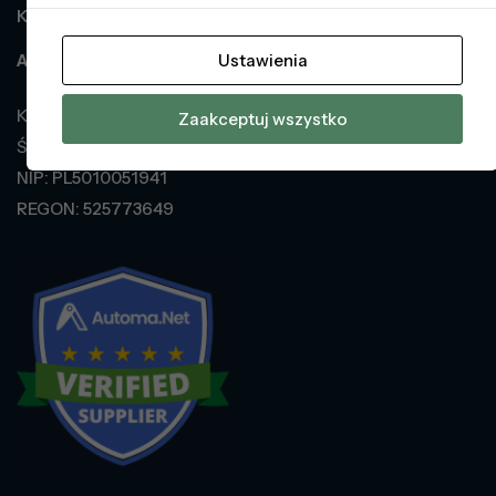
Klient
Adres dostawy
Ustawienia
KOLBER Automatyka Natalia Jaworska
Zaakceptuj wszystko
Świniary 40a, 56-210 Wąsosz
NIP: PL5010051941
REGON: 525773649