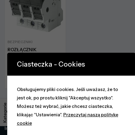
BEZPIECZNIKI
ROZŁĄCZNIK
BEZPIECZNIKOWY SITOR
– 3NC1093
Ciasteczka - Cookies
75,93
zł
netto
Brak w magazynie
Obsługujemy pliki cookies. Jeśli uważasz, że to
jest ok, po prostu kliknij "Akceptuj wszystko".
Kategorie
Możesz też wybrać, jakie chcesz ciasteczka,
klikając "Ustawienia".
Przeczytaj naszą politykę
cookie
Informacje