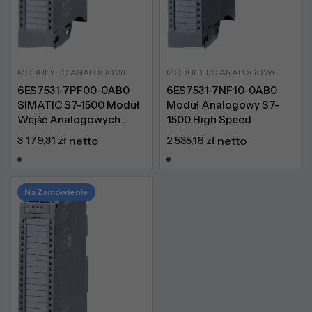
MODUŁY I/O ANALOGOWE
MODUŁY I/O ANALOGOWE
6ES7531-7PF00-0AB0
6ES7531-7NF10-0AB0
SIMATIC S7-1500 Moduł
Moduł Analogowy S7-
Wejść Analogowych
1500 High Speed
High Feature
3 179,31
zł
netto
2 535,16
zł
netto
Na Zamówienie