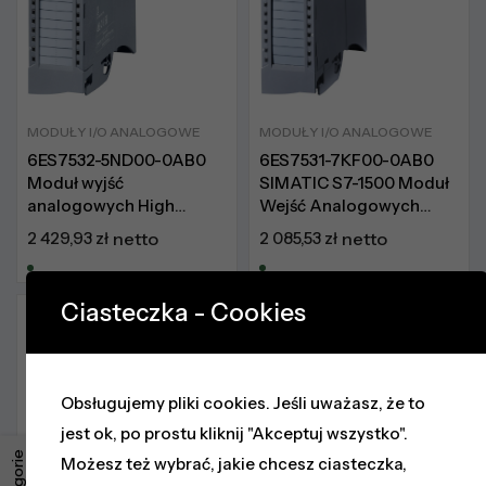
MODUŁY I/O ANALOGOWE
MODUŁY I/O ANALOGOWE
6ES7532-5ND00-0AB0
6ES7531-7KF00-0AB0
Moduł wyjść
SIMATIC S7-1500 Moduł
analogowych High
Wejść Analogowych
Feature
Standard
2 429,93
zł
netto
2 085,53
zł
netto
Ciasteczka - Cookies
Na Zamówienie
Na Zamówienie
Obsługujemy pliki cookies. Jeśli uważasz, że to
jest ok, po prostu kliknij "Akceptuj wszystko".
Kategorie
Możesz też wybrać, jakie chcesz ciasteczka,