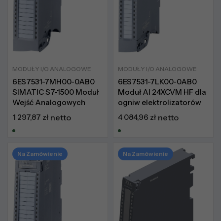
MODUŁY I/O ANALOGOWE
MODUŁY I/O ANALOGOWE
6ES7531-7MH00-0AB0
6ES7531-7LK00-0AB0
SIMATIC S7-1500 Moduł
Moduł AI 24XCVM HF dla
Wejść Analogowych
ogniw elektrolizatorów
1 297,87
zł
netto
4 084,96
zł
netto
Na Zamówienie
Na Zamówienie