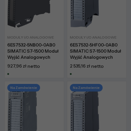
MODUŁY I/O ANALOGOWE
MODUŁY I/O ANALOGOWE
6ES7532-5NB00-0AB0
6ES7532-5HF00-0AB0
SIMATIC S7-1500 Moduł
SIMATIC S7-1500 Moduł
Wyjść Analogowych
Wyjść Analogowych
927,96
zł
netto
2 535,16
zł
netto
Na Zamówienie
Na Zamówienie