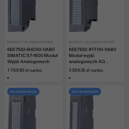
MODUŁY I/O ANALOGOWE
MODUŁY I/O ANALOGOWE
6ES7532-5HD00-0AB0
6ES7532-8TF00-0AB0
SIMATIC S7-1500 Moduł
Moduł wyjść
Wyjść Analogowych
analogowych AQ
8xHART HF
1 769,83
zł
netto
3 399,35
zł
netto
Na Zamówienie
Na Zamówienie