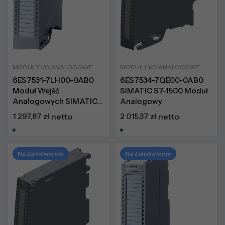
MODUŁY I/O ANALOGOWE
MODUŁY I/O ANALOGOWE
6ES7531-7LH00-0AB0
6ES7534-7QE00-0AB0
Moduł Wejść
SIMATIC S7-1500 Moduł
Analogowych SIMATIC
Analogowy
S7-1500
1 297,87
zł
netto
2 015,37
zł
netto
Na Zamówienie
Na Zamówienie