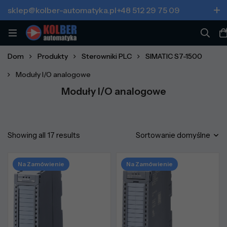
sklep@kolber-automatyka.pl
+48 512 29 75 09
Dom
Produkty
Sterowniki PLC
SIMATIC S7-1500
Moduły I/O analogowe
Moduły I/O analogowe
Showing all 17 results
Sortowanie domyślne
Na Zamówienie
Na Zamówienie