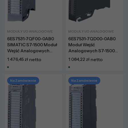
MODUŁY I/O ANALOGOWE
MODUŁY I/O ANALOGOWE
6ES7531-7QF00-0AB0
6ES7531-7QD00-0AB0
SIMATIC S7-1500 Moduł
Moduł Wejść
Wejść Analogowych
Analogowych S7-1500
Basic
Wąski
1 476,45
zł
netto
1 084,22
zł
netto
Na Zamówienie
Na Zamówienie