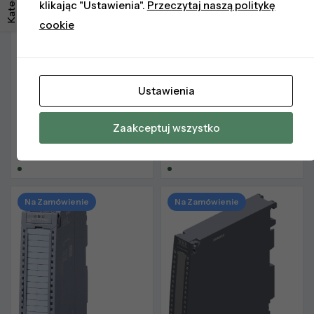
klikając "Ustawienia".
Przeczytaj naszą politykę
cookie
MODUŁY I/O ANALOGOWE
MODUŁY I/O ANALOGOWE
Ustawienia
6ES7531-7TF00-0AB0
6ES7536-1MF00-0AB0
SIMATIC S7-1500 Moduł
Moduł Wejść
Zaakceptuj wszystko
AI 8xHART HF
Analogowych Fail-Safe
3 137,86
zł
netto
4 600,11
zł
netto
Na Zamówienie
Na Zamówienie