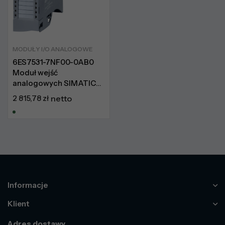
MODUŁY I/O ANALOGOWE
6ES7531-7NF00-0AB0
Moduł wejść
analogowych SIMATIC
S7-1500
2 815,78
zł
netto
Informacje
Klient
Adres dostawy