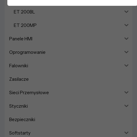
ET 200BL
ET 200MP
Panele HMI
Oprogramowanie
Falowniki
Zasilacze
Sieci Przemysłowe
Styczniki
Bezpieczniki
Softstarty