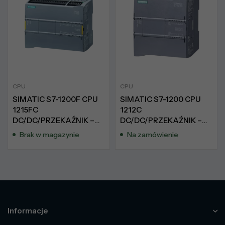
CPU
CPU
SIMATIC S7-1200F CPU
SIMATIC S7-1200 CPU
1215FC
1212C
DC/DC/PRZEKAŹNIK –
DC/DC/PRZEKAŹNIK –
6ES7215-1HF40-0XB0
6ES7212-1HE31-0XB0
Brak w magazynie
Na zamówienie
Informacje