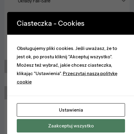
Układy Fail-Safe
Moduły technologiczne
Ciasteczka - Cookies
Moduły komunikacyjne
Moduły wagowe
Obsługujemy pliki cookies. Jeśli uważasz, że to
Moduły układów rozruchowych
jest ok, po prostu kliknij "Akceptuj wszystko".
Możesz też wybrać, jakie chcesz ciasteczka,
Akcesoria
klikając "Ustawienia".
Przeczytaj naszą politykę
Zasilacze
cookie
Szyny
Podstawki modułów rozszerzeń
Ustawienia
Karty pamięci
Zaakceptuj wszystko
Etykiety i zaślepki