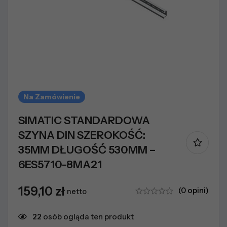
Na Zamówienie
SIMATIC STANDARDOWA
SZYNA DIN SZEROKOŚĆ:
35MM DŁUGOŚĆ 530MM –
6ES5710-8MA21
159,10
zł
(0 opini)
netto
22
osób ogląda ten produkt