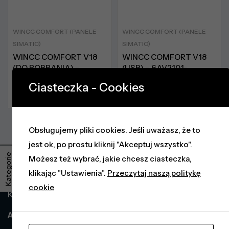
WINCC COMFORT (PANELE
WINCC COMFORT (PANELE
SIMATIC)
SIMATIC)
WINCC COMFORT V18
WINCC COMFORT V18
(DO POBRANIA) –
(USB) – 6AV2101-
6AV2101-0AA08-0AH5
0AA08-0AA5
Ciasteczka - Cookies
Na zamówienie
Brak w magazynie
Obsługujemy pliki cookies. Jeśli uważasz, że to
jest ok, po prostu kliknij "Akceptuj wszystko".
Kategorie
Możesz też wybrać, jakie chcesz ciasteczka,
klikając "Ustawienia".
Przeczytaj naszą politykę
Informacje
cookie
Klient
Adres dostawy