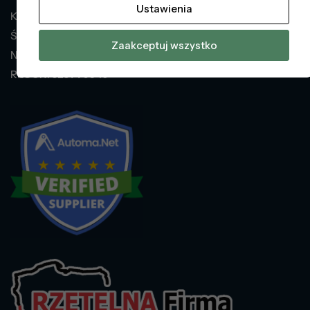
Ustawienia
KOLBER Automatyka Natalia Jaworska
Świniary 40a, 56-210 Wąsosz
Zaakceptuj wszystko
NIP: PL5010051941
REGON: 525773649