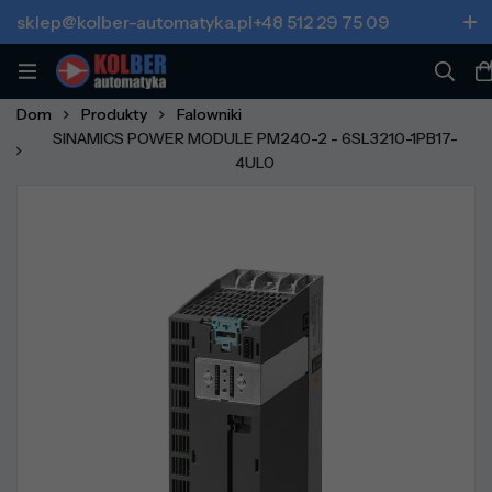
sklep@kolber-automatyka.pl
+48 512 29 75 09
Dom
Produkty
Falowniki
SINAMICS POWER MODULE PM240-2 - 6SL3210-1PB17-
4UL0