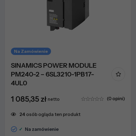
Na Zamówienie
SINAMICS POWER MODULE
PM240-2 – 6SL3210-1PB17-
4UL0
1 085,35
zł
(0 opini)
netto
24
osób ogląda ten produkt
✓
Na zamówienie