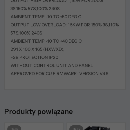
OUTPUT HIGH OVERLOAD: 1,1KW FOR 200%
3S,150% 57S,100% 240S
AMBIENT TEMP -10 TO +50 DEG C
OUTPUT LOW OVERLOAD: 1,5KW FOR 150% 3S,110%
57S,100% 240S
AMBIENT TEMP -10 TO +40 DEG C
291 X 100 X 165 (HXWXD),
FSB PROTECTION IP20
WITHOUT CONTROL UNIT AND PANEL
APPROVED FOR CU FIRMWARE- VERSION V4.6
Produkty powiązane
Brak
Brak