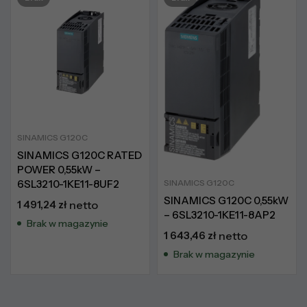
SINAMICS G120C
SINAMICS G120C RATED
POWER 0,55kW –
6SL3210-1KE11-8UF2
SINAMICS G120C
SINAMICS G120C 0,55kW
1 491,24
zł
netto
– 6SL3210-1KE11-8AP2
Brak w magazynie
1 643,46
zł
netto
Brak w magazynie