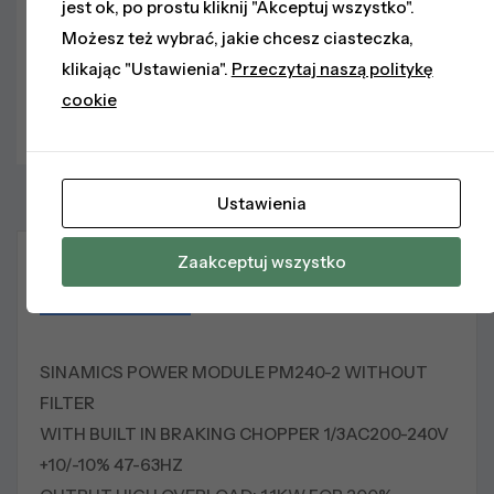
jest ok, po prostu kliknij "Akceptuj wszystko".
Możesz też wybrać, jakie chcesz ciasteczka,
Styczniki
klikając "Ustawienia".
Przeczytaj naszą politykę
Bezpieczniki
cookie
Softstarty
Ustawienia
Zaakceptuj wszystko
Opis produktu
Parametry
Opinie
SINAMICS POWER MODULE PM240-2 WITHOUT
FILTER
WITH BUILT IN BRAKING CHOPPER 1/3AC200-240V
+10/-10% 47-63HZ