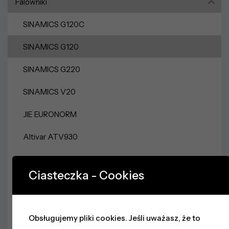
Falowniki
SINAMICS G120C
SINAMICS G120
SINAMICS G220
SINAMICS V20
JIE EURONORM
Altivar ATV930
Altivar ATV630
Ciasteczka - Cookies
Altivar ATV320
Zasilacze
Obsługujemy pliki cookies. Jeśli uważasz, że to
Sieci Przemysłowe