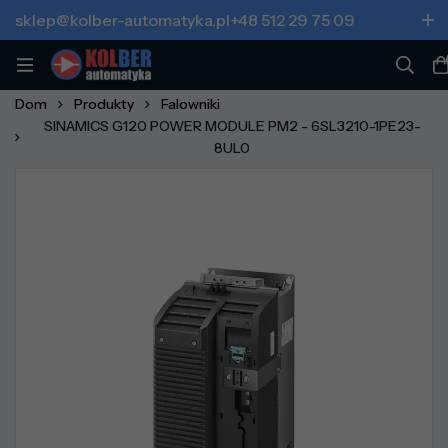
sklep@kolber-automatyka.pl
+48 512 29 75 09
Dom
Produkty
Falowniki
SINAMICS G120 POWER MODULE PM2 - 6SL3210-1PE23-
8UL0