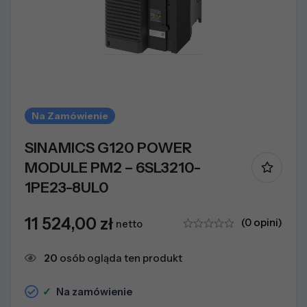
Na Zamówienie
SINAMICS G120 POWER
MODULE PM2 – 6SL3210-
1PE23-8UL0
11 524,00
zł
(0 opini)
netto
28
osób ogląda ten produkt
✓
Na zamówienie