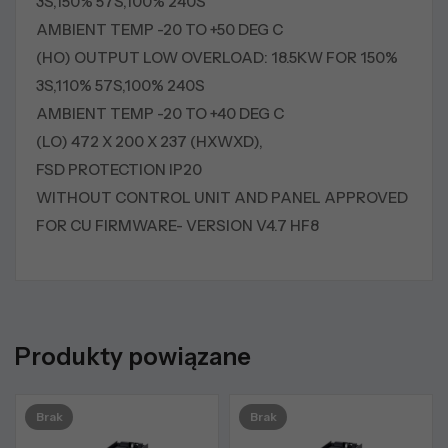
3S,150% 57S,100% 240S
AMBIENT TEMP -20 TO +50 DEG C
(HO) OUTPUT LOW OVERLOAD: 18.5KW FOR 150%
3S,110% 57S,100% 240S
AMBIENT TEMP -20 TO +40 DEG C
(LO) 472 X 200 X 237 (HXWXD),
FSD PROTECTION IP20
WITHOUT CONTROL UNIT AND PANEL APPROVED
FOR CU FIRMWARE- VERSION V4.7 HF8
Produkty powiązane
Brak
Brak