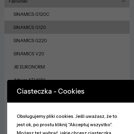
Falowniki
SINAMICS G120C
SINAMICS G120
SINAMICS G220
SINAMICS V20
JIE EURONORM
Altivar ATV930
Ciasteczka - Cookies
Altivar ATV630
Altivar ATV320
Obsługujemy pliki cookies. Jeśli uważasz, że to
Zasilacze
jest ok, po prostu kliknij "Akceptuj wszystko".
Sieci Przemysłowe
Możesz też wybrać, jakie chcesz ciasteczka,