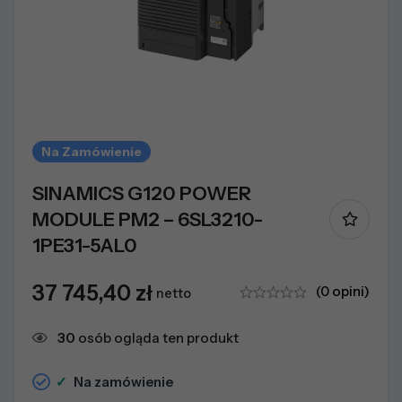
Na Zamówienie
SINAMICS G120 POWER
MODULE PM2 – 6SL3210-
1PE31-5AL0
37 745,40
zł
(0 opini)
netto
30
osób ogląda ten produkt
✓
Na zamówienie