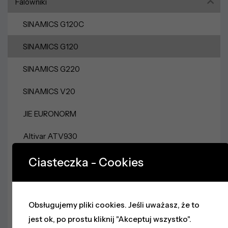
Falowniki
SINAMICS G120C
SINAMICS G120
SINAMICS G220
SINAMICS V20
JIE EURONORM
Altivar ATV930
Altivar ATV630
Ciasteczka - Cookies
Altivar ATV320
Zasilacze
Obsługujemy pliki cookies. Jeśli uważasz, że to
jest ok, po prostu kliknij "Akceptuj wszystko".
Sieci Przemysłowe