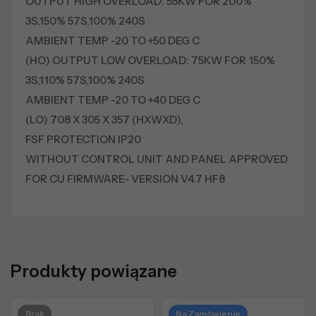
OUTPUT HIGH OVERLOAD: 55KW FOR 200%
3S,150% 57S,100% 240S
AMBIENT TEMP -20 TO +50 DEG C
(HO) OUTPUT LOW OVERLOAD: 75KW FOR 150%
3S,110% 57S,100% 240S
AMBIENT TEMP -20 TO +40 DEG C
(LO) 708 X 305 X 357 (HXWXD),
FSF PROTECTION IP20
WITHOUT CONTROL UNIT AND PANEL APPROVED
FOR CU FIRMWARE- VERSION V4.7 HF8
Produkty powiązane
Brak
Na Zamówienie