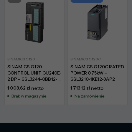
SINAMICS G120
SINAMICS G120C
SINAMICS G120
SINAMICS G120C RATED
CONTROL UNIT CU240E-
POWER 0,75kW –
2 DP – 6SL3244-0BB12-
6SL3210-1KE12-3AP2
1PA1
1 003,62
zł
netto
1 713,12
zł
netto
Brak w magazynie
Na zamówienie