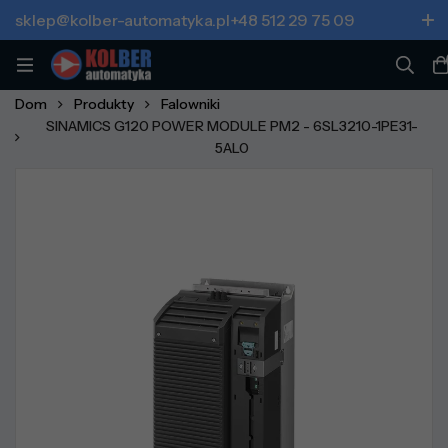
sklep@kolber-automatyka.pl
+48 512 29 75 09
Dom
Produkty
Falowniki
SINAMICS G120 POWER MODULE PM2 - 6SL3210-1PE31-
5AL0