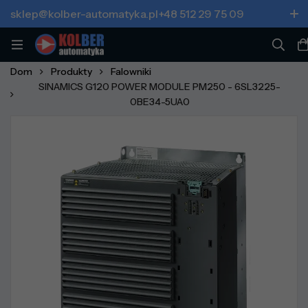
sklep@kolber-automatyka.pl
+48 512 29 75 09
Dom
Produkty
Falowniki
SINAMICS G120 POWER MODULE PM250 - 6SL3225-
0BE34-5UA0