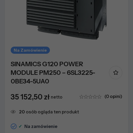
Na Zamówienie
SINAMICS G120 POWER
MODULE PM250 – 6SL3225-
0BE34-5UA0
35 152,50
zł
(0 opini)
netto
20
osób ogląda ten produkt
✓
Na zamówienie