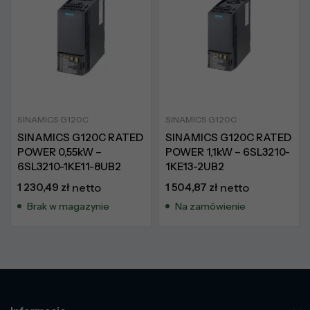
SINAMICS G120C
SINAMICS G120C
SINAMICS G120C RATED
SINAMICS G120C RATED
POWER 0,55kW –
POWER 1,1kW – 6SL3210-
6SL3210-1KE11-8UB2
1KE13-2UB2
1 230,49
zł
netto
1 504,87
zł
netto
Brak w magazynie
Na zamówienie