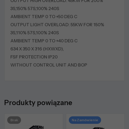
OUTPUT HIGH OVERLOAD: 45KW FOR 200%
3S,150% 57S,100% 240S
AMBIENT TEMP 0 TO +50 DEG C
OUTPUT LIGHT OVERLOAD: 55KW FOR 150%
3S,110% 57S,100% 240S
AMBIENT TEMP 0 TO +40 DEG C
634 X 350 X 316 (HXWXD),
FSF PROTECTION IP20
WITHOUT CONTROL UNIT AND BOP
Produkty powiązane
Brak
Na Zamówienie