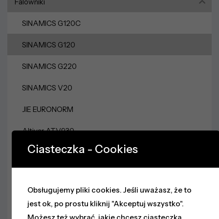
Falowniki
SINAMICS G120C
SINAMICS G120
SINAMICS G220
SINAMICS V20
JIE EURONORM
Altivar ATV930
Ciasteczka - Cookies
Altivar ATV630
Altivar ATV320
Obsługujemy pliki cookies. Jeśli uważasz, że to
Zasilacze
jest ok, po prostu kliknij "Akceptuj wszystko".
Sieci Przemysłowe
Możesz też wybrać, jakie chcesz ciasteczka,