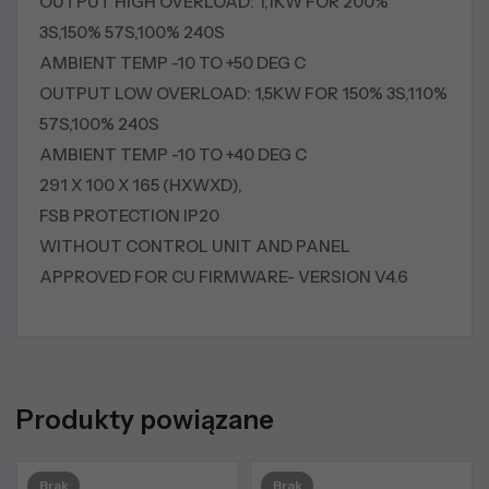
OUTPUT HIGH OVERLOAD: 1,1KW FOR 200%
3S,150% 57S,100% 240S
AMBIENT TEMP -10 TO +50 DEG C
OUTPUT LOW OVERLOAD: 1,5KW FOR 150% 3S,110%
57S,100% 240S
AMBIENT TEMP -10 TO +40 DEG C
291 X 100 X 165 (HXWXD),
FSB PROTECTION IP20
WITHOUT CONTROL UNIT AND PANEL
APPROVED FOR CU FIRMWARE- VERSION V4.6
Produkty powiązane
Brak
Brak