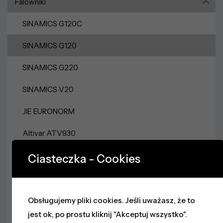
Falowniki
SINAMICS G120C
SINAMICS G120
SINAMICS G220
SINAMICS V20
JIE EURONORM
Altivar ATV930
Altivar ATV630
Ciasteczka - Cookies
Altivar ATV320
Zasilacze
Obsługujemy pliki cookies. Jeśli uważasz, że to
jest ok, po prostu kliknij "Akceptuj wszystko".
Sieci Przemysłowe