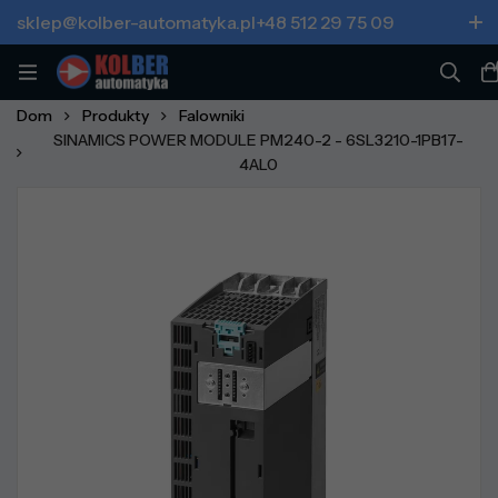
sklep@kolber-automatyka.pl
+48 512 29 75 09
Dom
Produkty
Falowniki
SINAMICS POWER MODULE PM240-2 - 6SL3210-1PB17-
4AL0