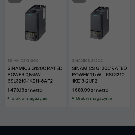
SINAMICS G120C
SINAMICS G120C
SINAMICS G120C RATED
SINAMICS G120C RATED
POWER 0,55kW –
POWER 1,1kW – 6SL3210-
6SL3210-1KE11-8AF2
1KE13-2UF2
1 473,18
zł
netto
1 683,99
zł
netto
Brak w magazynie
Brak w magazynie