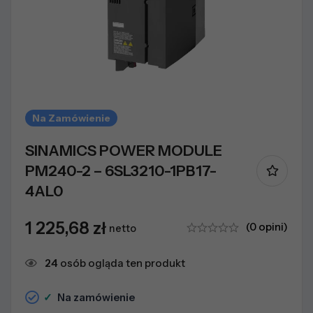
Na Zamówienie
SINAMICS POWER MODULE
PM240-2 – 6SL3210-1PB17-
4AL0
1 225,68
zł
(0 opini)
netto
24
osób ogląda ten produkt
✓
Na zamówienie