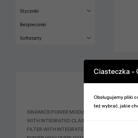
Styczniki
Bezpieczniki
Softstarty
Ciasteczka -
Op
Obsługujemy pliki co
też wybrać, jakie ch
SINAMICS POWER MODULE PM240-2
WITH INTEGRATED CLASS A
FILTER WITH INTEGRATED BRAKING CHOPPER 380-
POWER HIGH OVERLOAD: 1.5KW AT 200% 3S, 150% 