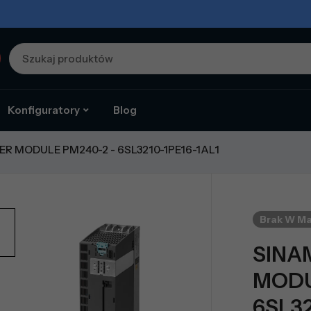
Konfiguratory
Blog
R MODULE PM240-2 - 6SL3210-1PE16-1AL1
Brak W M
SINA
MODU
6SL32