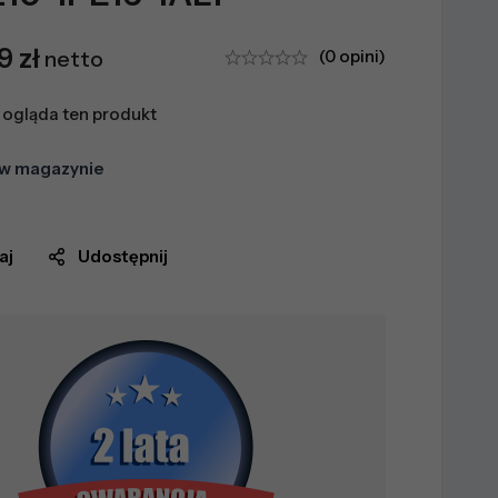
99
zł
netto
(0 opini)
ogląda ten produkt
 w magazynie
aj
Udostępnij