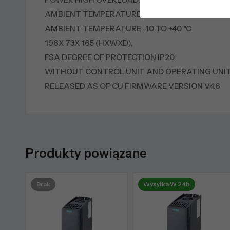
AMBIENT TEMPERATURE -10 TO +50 °C; POWER LO
AMBIENT TEMPERATURE -10 TO +40 °C
196X 73X 165 (HXWXD),
FSA DEGREE OF PROTECTION IP20
WITHOUT CONTROL UNIT AND OPERATING UNI
RELEASED AS OF CU FIRMWARE VERSION V4.6
Produkty powiązane
Brak
Wysyłka W 24h