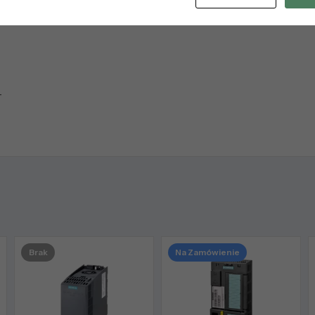
W OVERLOAD: 2.2KW AT 150% 3S, 110% 57S, 100% 240 S;
T
Brak
Na Zamówienie