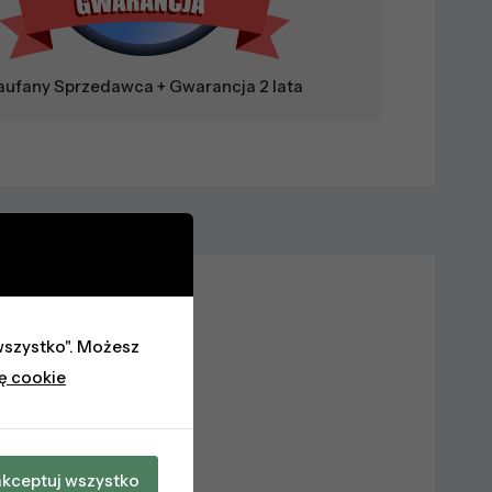
aufany Sprzedawca + Gwarancja 2 lata
(0)
j wszystko". Możesz
kę cookie
kceptuj wszystko