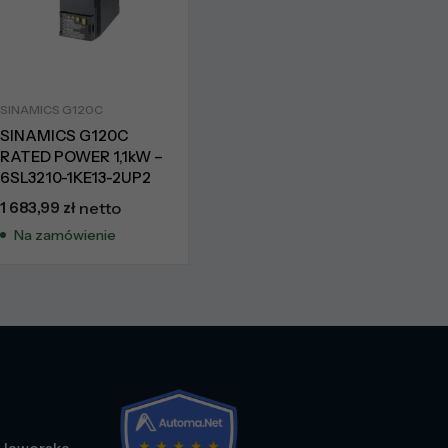
SINAMICS G120C
SINAMICS G120C
RATED POWER 1,1kW –
6SL3210-1KE13-2UP2
1 683,99
zł
netto
Na zamówienie