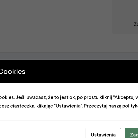
Z
 Cookies
is produktu
Parametry
Opinie 
okies. Jeśli uważasz, że to jest ok, po prostu kliknij "Akceptu
cesz ciasteczka, klikając "Ustawienia".
Przeczytaj naszą polity
480 V 3 AC +10/-10% 47-63 HZ
Ustawienia
Zaa
57S, 100% 240 S;