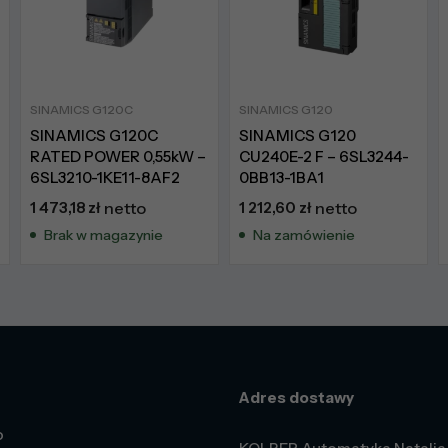
SINAMICS G120C
SINAMICS G120
SINAMICS G120C
SINAMICS G120
RATED POWER 0,55kW –
CU240E-2 F – 6SL3244-
6SL3210-1KE11-8AF2
0BB13-1BA1
1 473,18
zł
netto
1 212,60
zł
netto
Brak w magazynie
Na zamówienie
Adres dostawy
o