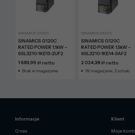
SINAMICS G120C
SINAMICS G120C
SINAMICS G120C
SINAMICS G120C
RATED POWER 1,1kW –
RATED POWER 1,5kW –
6SL3210-1KE13-2UF2
6SL3210-1KE14-3AF2
1 683,99
zł
netto
2 024,38
zł
netto
Brak w magazynie
W magazynie, 2 sztuki
Informacje
Klient
O nas
Moje kont