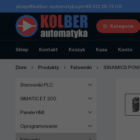
sklep@kolber-automatyka.pl
+48 512 29 75 09
Kategorie
Sklep
Kontakt
Koszyk
Kasa
Konto
Dom
Produkty
Falowniki
SINAMICS POWE
Sterowniki PLC
SIMATIC ET 200
Panele HMI
Oprogramowanie
Falowniki