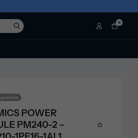
0
agazynie
MICS POWER
LE PM240-2 –
10-1PE16-1AL1