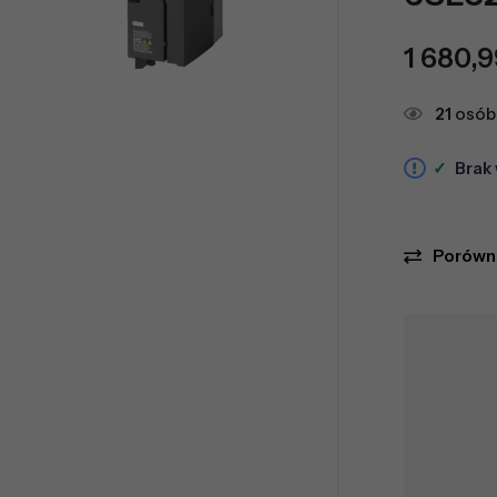
1 680,
21
osób 
✓
Brak
Porówn