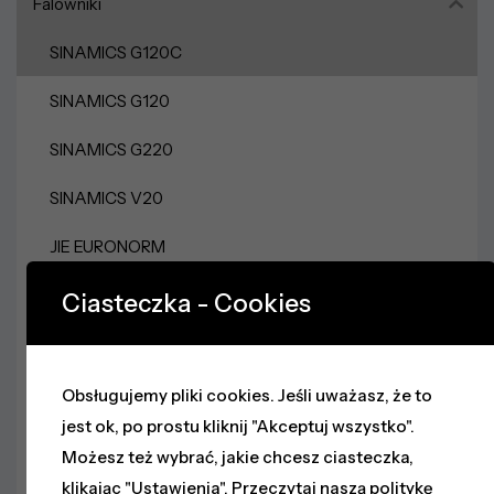
Falowniki
SINAMICS G120C
SINAMICS G120
SINAMICS G220
SINAMICS V20
JIE EURONORM
Altivar ATV930
Ciasteczka - Cookies
Altivar ATV630
Altivar ATV320
Obsługujemy pliki cookies. Jeśli uważasz, że to
jest ok, po prostu kliknij "Akceptuj wszystko".
Zasilacze
Możesz też wybrać, jakie chcesz ciasteczka,
klikając "Ustawienia".
Przeczytaj naszą politykę
Sieci Przemysłowe