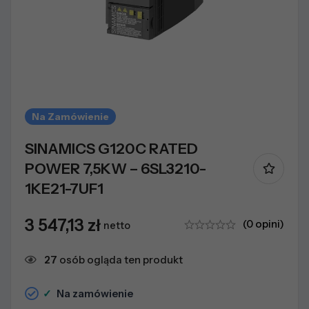
Na Zamówienie
SINAMICS G120C RATED
POWER 7,5KW – 6SL3210-
1KE21-7UF1
3 547,13
zł
(0 opini)
netto
27
osób ogląda ten produkt
✓
Na zamówienie