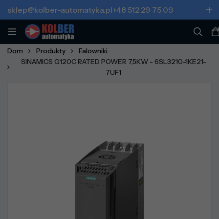
sklep@kolber-automatyka.pl
+48 512 29 75 09
Dom
Produkty
Falowniki
SINAMICS G120C RATED POWER 7,5KW - 6SL3210-1KE21-
7UF1