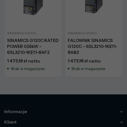
SINAMICS G120C
SINAMICS G120C
SINAMICS G120C RATED
FALOWNIK SINAMICS
POWER 0,55kW –
G120C – 6SL3210-1KE11-
6SL3210-1KE11-8AF2
8AB2
1 473,18
zł
netto
1 473,18
zł
netto
Brak w magazynie
Brak w magazynie
Informacje
Klient