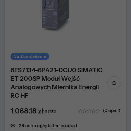
Na Zamówienie
6ES7134-6PA21-0CU0 SIMATIC
ET 200SP Moduł Wejść
Analogowych Miernika Energii
RC HF
1 088,18
zł
(0 opini)
netto
29
osób ogląda ten produkt