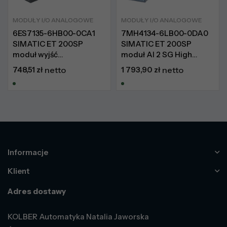
MODUŁY I/O ANALOGOWE
MODUŁY I/O ANALOGOWE
6ES7135-6HB00-0CA1
7MH4134-6LB00-0DA0
SIMATIC ET 200SP
SIMATIC ET 200SP
moduł wyjść
moduł AI 2 SG High
analogowych 2 AO high
Speed
748,51
zł
netto
1 793,90
zł
netto
feature
Informacje
Klient
Adres dostawy
KOLBER Automatyka Natalia Jaworska