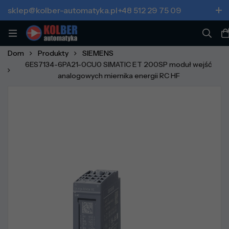
sklep@kolber-automatyka.pl
+48 512 29 75 09
Dom
Produkty
SIEMENS
6ES7134-6PA21-0CU0 SIMATIC ET 200SP moduł wejść
analogowych miernika energii RC HF