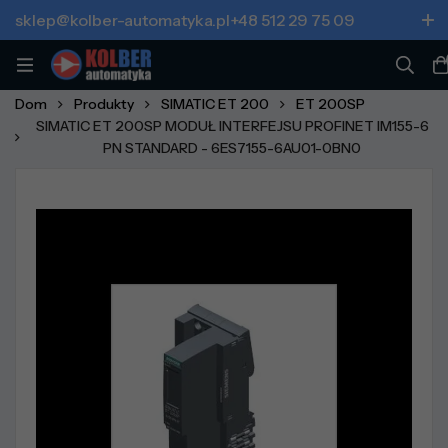
sklep@kolber-automatyka.pl
+48 512 29 75 09
Dom
Produkty
SIMATIC ET 200
ET 200SP
SIMATIC ET 200SP MODUŁ INTERFEJSU PROFINET IM155-6
PN STANDARD - 6ES7155-6AU01-0BN0