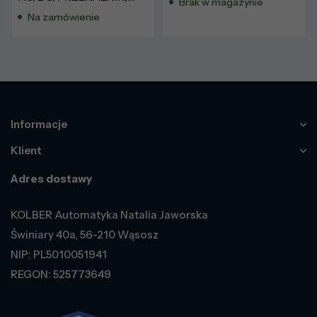
Brak w magazynie
6ES7215-1BG31-0XB0
Na zamówienie
Informacje
Klient
Adres dostawy
KOLBER Automatyka Natalia Jaworska
Świniary 40a, 56-210 Wąsosz
NIP: PL5010051941
REGON: 525773649