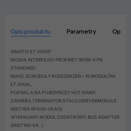
Opis produktu
Parametry
Opinie
SIMATIC ET 200SP
MODUŁ INTERFEJSU PROFINET IM155-6 PN
STANDARD;
MAKS. 32 MODUŁY ROZSZERZEŃ + 16 MODUŁÓW
ET 200AL,
POZWALA NA POJEDYNCZY HOT-SWAP,
ZAWIERA TERMINATOR STACJI (SERVERMODULE
6ES7193-6PA00-0AA0);
WYMAGANY MODUŁ DODATKOWY: BUS ADAPTER
(6ES7193-6A…)