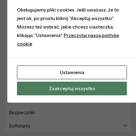
ET 200BL
Obsługujemy pliki cookies. Jeśli uważasz, że to
jest ok, po prostu kliknij "Akceptuj wszystko".
ET 200MP
Możesz też wybrać, jakie chcesz ciasteczka,
Panele HMI
klikając "Ustawienia".
Przeczytaj naszą politykę
cookie
Oprogramowanie
Falowniki
Zasilacze
Ustawienia
Sieci Przemysłowe
Zaakceptuj wszystko
Styczniki
Bezpieczniki
Softstarty