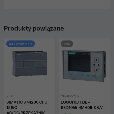
Produkty powiązane
Na Zamówienie
Brak
CPU
AKCESORIA
SIMATIC S7-1200 CPU
LOGO! 8.3 TDE –
1215C
6ED1055-4MH08-0BA1
AC/DC/PRZEKAŹNIK,