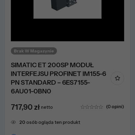
Brak W Magazynie
SIMATIC ET 200SP MODUŁ
INTERFEJSU PROFINET IM155-6
PN STANDARD – 6ES7155-
6AU01-0BN0
717,90
zł
(0 opini)
netto
21
osób ogląda ten produkt