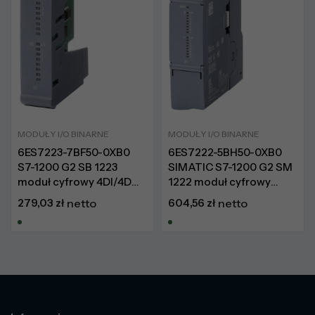
MODUŁY I/O BINARNE
MODUŁY I/O BINARNE
6ES7223-7BF50-0XB0
6ES7222-5BH50-0XB0
S7-1200 G2 SB 1223
SIMATIC S7-1200 G2 SM
moduł cyfrowy 4DI/4DQ
1222 moduł cyfrowy
100 kHz
16DO tranzystor 0.5 A
279,03
zł
netto
604,56
zł
netto