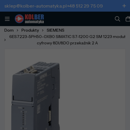
sklep@kolber-automatyka.pl
+48 512 29 75 09
Dom
Produkty
SIEMENS
6ES7223-5PH50-0XB0 SIMATIC S7-1200 G2 SM 1223 moduł
cyfrowy 8DI/8DO przekaźnik 2 A