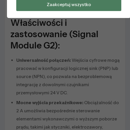
Zaakceptuj wszystko
Obciążalność prądowa wyjść:
Do 2 A na kanał
Właściwości i
zastosowanie (Signal
Module G2):
Uniwersalność połączeń:
Wejścia cyfrowe mogą
pracować w konfiguracji logicznej sink (PNP) lub
source (NPN), co pozwala na bezproblemową
integrację z dowolnymi czujnikami
przemysłowymi 24 V DC.
Mocne wyjścia przekaźnikowe:
Obciążalność do
2 A umożliwia bezpośrednie sterowanie
elementami wykonawczymi o wyższym poborze
prądu, takimi jak styczniki, elektrozawory,