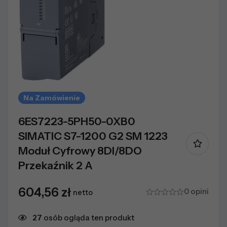
Na Zamówienie
6ES7223-5PH50-0XB0
SIMATIC S7-1200 G2 SM 1223
Moduł Cyfrowy 8DI/8DO
Przekaźnik 2 A
604,56
zł
0 opini
netto
27
osób ogląda ten produkt