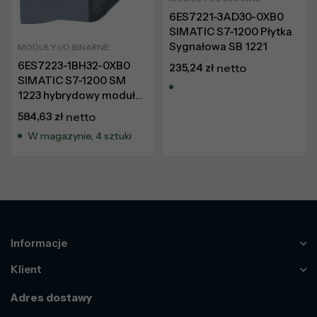
6ES7221-3AD30-0XB0
SIMATIC S7-1200 Płytka
Sygnałowa SB 1221
MODUŁY I/O BINARNE
6ES7223-1BH32-0XB0
235,24
zł
netto
SIMATIC S7-1200 SM
1223 hybrydowy moduł
cyfrowy 8DI/8DO
584,63
zł
netto
tranzystor 0.5A
W magazynie, 4 sztuki
Informacje
Klient
Adres dostawy