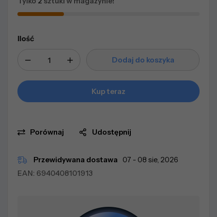
Tylko
2
sztuki w magazynie!
Ilość
Dodaj do koszyka
Kup teraz
Porównaj
Udostępnij
Przewidywana dostawa
07 - 08 sie, 2026
EAN:
6940408101913