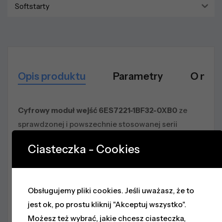
Softstarty
Opis produktu
Parametry
O mar
Cyfrowy moduł wejść 6ES7221-1BF32-0XB0
ze
sprawdzonej i powszechnie stosowanej serii
SIMATIC S7-1200
(SM 1221) firmy Siemens.
Ciasteczka - Cookies
Profesjonalny moduł rozszerzeń (Signal Module)
montowany na szynie DIN z prawej strony
sterownika PLC, przeznaczony do rozbudowy
Obsługujemy pliki cookies. Jeśli uważasz, że to
systemu o dodatkowe, szybkie wejścia dwustanowe
jest ok, po prostu kliknij "Akceptuj wszystko".
(binarne).
Możesz też wybrać, jakie chcesz ciasteczka,