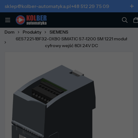
sklep@kolber-automatyka.pl
+48 512 29 75 09
Dom
Produkty
SIEMENS
6ES7221-1BF32-0XB0 SIMATIC S7-1200 SM 1221 moduł
cyfrowy wejść 8DI 24V DC