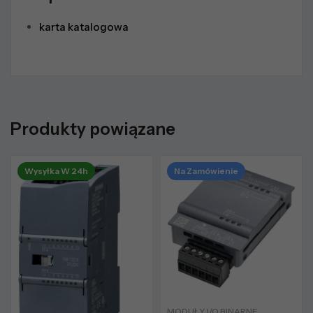
karta katalogowa
Produkty powiązane
Wysyłka W 24h
Na Zamówienie
MODUŁY I/O BINARNE