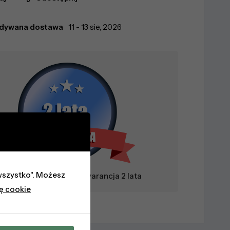
idywana dostawa
11 - 13 sie, 2026
j wszystko". Możesz
aufany Sprzedawca + Gwarancja 2 lata
kę cookie