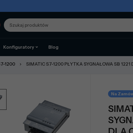
Konfiguratory
Blog
S7-1200
SIMATIC S7-1200 PŁYTKA SYGNAŁOWA SB 1221 D
Na Zamów
SIMA
SYGN
DLA C