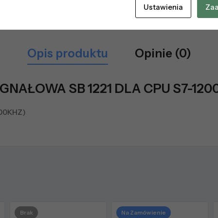
Ustawienia
Zaa
Opis produktu
Opinie (0)
YGNAŁOWA SB 1221 DLA CPU S7-120
200KHZ)
Brak
Na Zamówienie