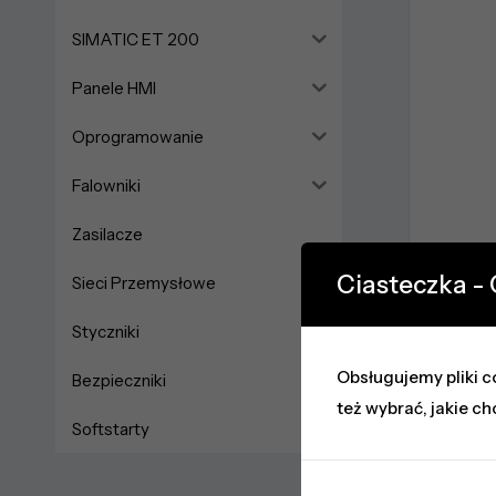
SIMATIC ET 200
Panele HMI
Oprogramowanie
Falowniki
Zasilacze
Ciasteczka -
Sieci Przemysłowe
Styczniki
Obsługujemy pliki co
Bezpieczniki
też wybrać, jakie ch
Softstarty