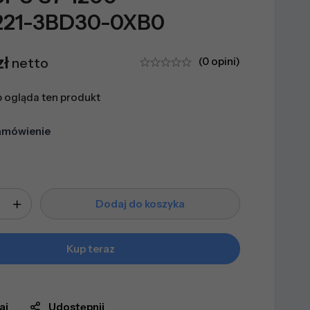
221-3BD30-0XB0
zł
netto
(0 opini)
 ogląda ten produkt
amówienie
Dodaj do koszyka
Kup teraz
aj
Udostępnij