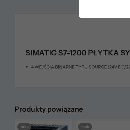
SIMATIC S7-1200 PŁYTKA S
4 WEJŚCIA BINARNE TYPU SOURCE (24V DC/
Produkty powiązane
Brak
Brak