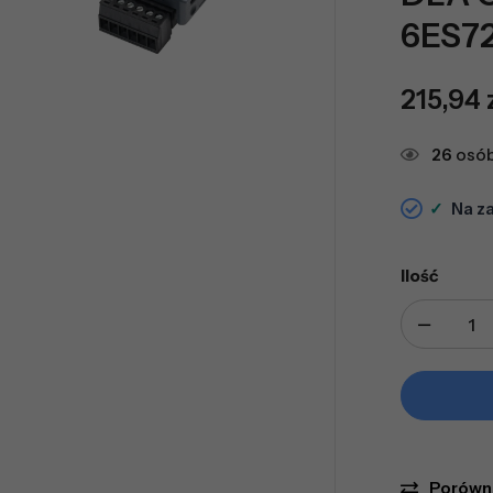
6ES7
215,94
26
osób
✓
Na z
Ilość
Porówn