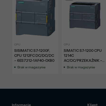
CPU
CPU
SISIMATIC S7-1200F,
SIMATIC S7-1200 CPU
CPU 1212FC DC/DC/DC
1214C
– 6ES7212-1AF40-0XB0
AC/DC/PRZEKAŹNIK –
6ES7214-1BG31-0XB0
Brak w magazynie
Brak w magazynie
Informacje
Klient