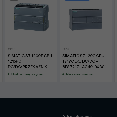
CPU
CPU
SIMATIC S7-1200F CPU
SIMATIC S7-1200 CPU
1215FC
1217C DC/DC/DC –
DC/DC/PRZEKAŹNIK –
6ES7217-1AG40-0XB0
6ES7215-1HF40-0XB0
Brak w magazynie
Na zamówienie
Adres dostawy