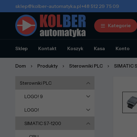
sklep@kolber-automatyka.pl
+48 512 29 75 09
Kategorie
Sklep
Kontakt
Koszyk
Kasa
Konto
Dom
Produkty
Sterowniki PLC
SIMATIC 
Sterowniki PLC
LOGO! 9
LOGO!
SIMATIC S7-1200
CPU