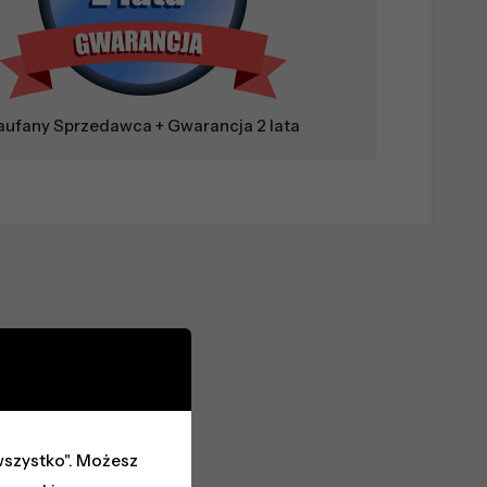
aufany Sprzedawca + Gwarancja 2 lata
j wszystko". Możesz