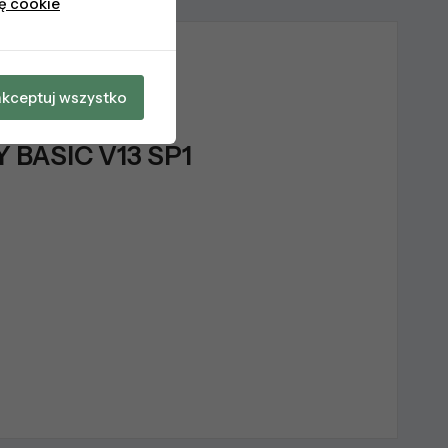
kę cookie
kceptuj wszystko
BASIC V13 SP1