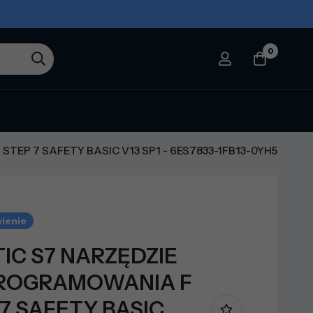
0
TEP 7 SAFETY BASIC V13 SP1 - 6ES7833-1FB13-0YH5
ienie
TIC S7 NARZĘDZIE
ROGRAMOWANIA F
7 SAFETY BASIC