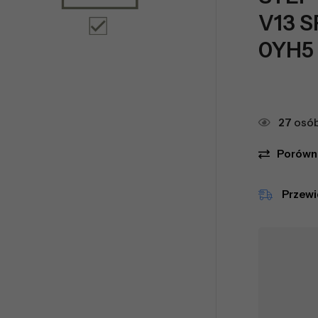
V13 S
0YH5
27
osób
Porówn
Przew