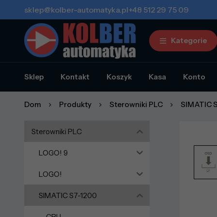
sklep@kolber-automatyka.pl
+48 512 29 75 09
Kategorie
Sklep
Kontakt
Koszyk
Kasa
Konto
Dom
Produkty
Sterowniki PLC
SIMATIC 
Sterowniki PLC
LOGO! 9
LOGO!
SIMATIC S7-1200
CPU