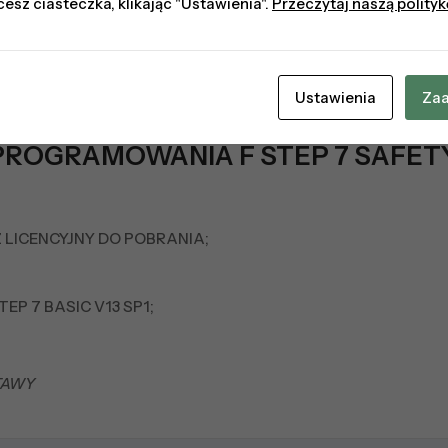
cesz ciasteczka, klikając "Ustawienia".
Przeczytaj naszą polity
Opis produktu
Opinie (0)
Ustawienia
Zaa
PROGRAMOWANIA F STEP 7 SAFETY 
LICENCYJNY DO POBRANIA;
EP 7 BASIC V13 SP1;
TAWY