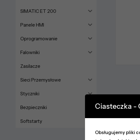
SIMATIC ET 200
Panele HMI
Oprogramowanie
Falowniki
Zasilacze
Sieci Przemysłowe
Styczniki
Ciasteczka -
Bezpieczniki
Softstarty
Obsługujemy pliki co