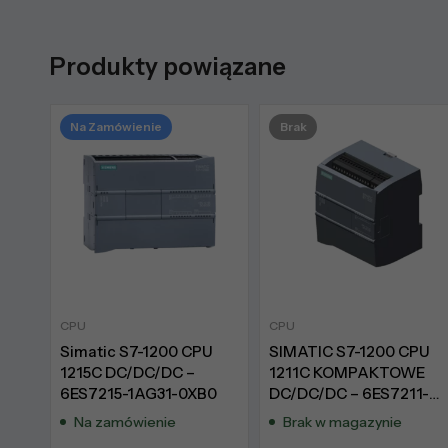
Produkty powiązane
Na Zamówienie
Brak
CPU
CPU
Simatic S7-1200 CPU
SIMATIC S7-1200 CPU
1215C DC/DC/DC –
1211C KOMPAKTOWE
6ES7215-1AG31-0XB0
DC/DC/DC – 6ES7211-
1AE40-0XB0
Na zamówienie
Brak w magazynie