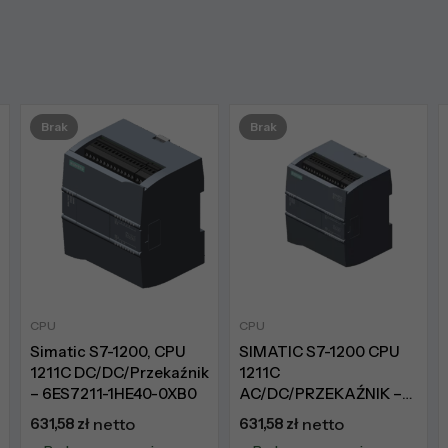
Brak
Brak
CPU
CPU
Simatic S7-1200, CPU
SIMATIC S7-1200 CPU
1211C DC/DC/Przekaźnik
1211C
– 6ES7211-1HE40-0XB0
AC/DC/PRZEKAŹNIK –
6ES7211-1BE40-0XB0
631,58
zł
netto
631,58
zł
netto