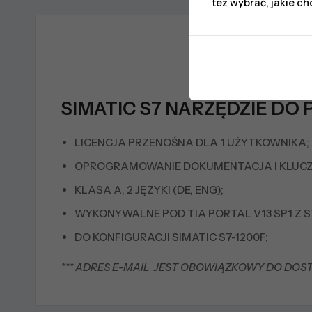
też wybrać, jakie ch
SIMATIC S7 NARZĘDZIE DO 
LICENCJA PRZENOŚNA DLA 1 UŻYTKOWNIKA;
OPROGRAMOWANIE DOKUMENTACJA I KLUCZ 
KLASA A, 2 JĘZYKI (DE, ENG);
WYKONYWALNE POD TIA PORTAL V13 SP1 Z ST
DO KONFIGURACJI SIMATIC S7-1200F;
*** ADRES E-MAIL JEST OBOWIĄZKOWY DO DOS