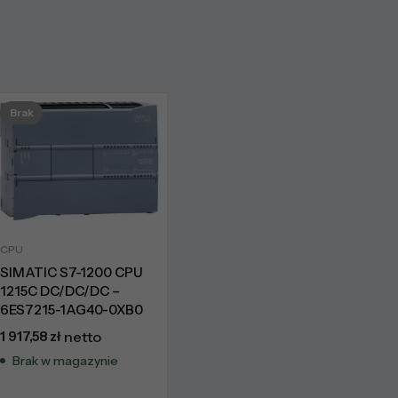
Brak
CPU
SIMATIC S7-1200 CPU
1215C DC/DC/DC –
6ES7215-1AG40-0XB0
1 917,58
zł
netto
Brak w magazynie