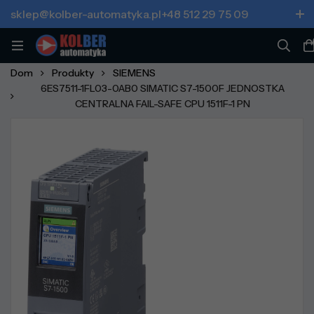
sklep@kolber-automatyka.pl
+48 512 29 75 09
Dom
Produkty
SIEMENS
6ES7511-1FL03-0AB0 SIMATIC S7-1500F JEDNOSTKA
CENTRALNA FAIL-SAFE CPU 1511F-1 PN