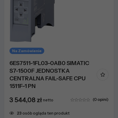
Na Zamówienie
6ES7511-1FL03-0AB0 SIMATIC
S7-1500F JEDNOSTKA
CENTRALNA FAIL-SAFE CPU
1511F-1 PN
3 544,08
zł
(0 opini)
netto
23
osób ogląda ten produkt