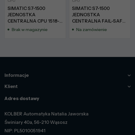
CPU
CPU
SIMATIC S7-1500
SIMATIC S7-1500
JEDNOSTKA
JEDNOSTKA
CENTRALNA CPU 1518-4
CENTRALNA FAIL-SAFE
PN/DP – 6ES7518-
CPU 1518F-4 PN/DP MFP
Brak w magazynie
Na zamówienie
4AP00-0AB0
– 6ES7518-4FX00-1AC0
Informacje
Klient
Adres dostawy
KOLBER Automatyka Natalia Jaworska
Świniary 40a, 56-210 Wąsosz
NIP: PL5010051941