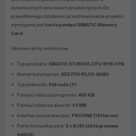
dynamicznych procesach produkcyjnych. Do
prawidłowego działania i przechowywania projektu
wymagana jest
karta pamięci SIMATIC Memory
Card
.
Główne cechy techniczne:
Typ produktu:
SIMATIC S7-1500F, CPU 1511F-1 PN
Numer katalogowy:
6ES7511-1FL03-0AB0
Typ jednostki:
Fail-safe (F)
Pamięć robocza programu:
450 KB
Pamięć robocza danych:
1.5 MB
Interfejs komunikacyjny:
PROFINET/Ethernet
Porty komunikacyjne:
2 x RJ45 (zintegrowany
switch)