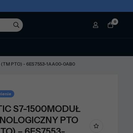
0
(TM PTO) - 6ES7553-1AA00-0AB0
ienie
TIC S7-1500MODUŁ
NOLOGICZNY PTO
TO) – 6ES7553-