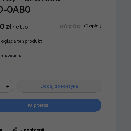
0-0AB0
20
zł
netto
(0 opini)
 ogląda ten produkt
amówienie
Dodaj do koszyka
Kup teraz
aj
Udostępnij