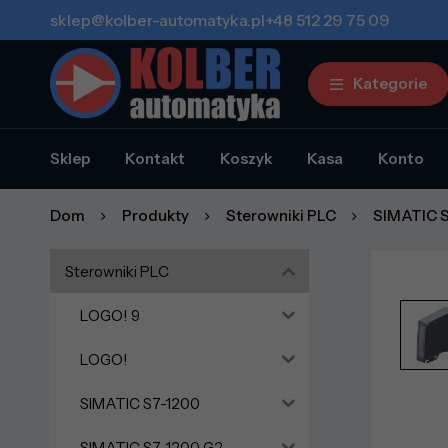
sklep@kolber-automatyka.pl
+48 512 29 75 09
Kategorie
Sklep
Kontakt
Koszyk
Kasa
Konto
Dom
Produkty
Sterowniki PLC
SIMATIC S
Sterowniki PLC
LOGO! 9
LOGO!
SIMATIC S7-1200
SIMATIC S7-1200 G2