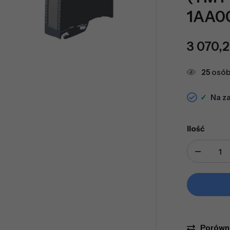
1AA0
3 070,
25
osób
✓
Na z
Ilość
Porówn