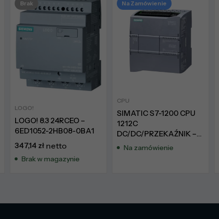
Brak
Na Zamówienie
CPU
LOGO!
SIMATIC S7-1200 CPU
LOGO! 8.3 24RCEO –
1212C
6ED1052-2HB08-0BA1
DC/DC/PRZEKAŹNIK –
6ES7212-1HE31-0XB0
347,14
zł
netto
Na zamówienie
Brak w magazynie