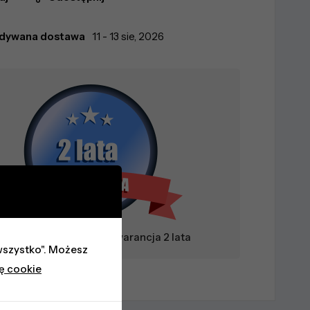
idywana dostawa
11 - 13 sie, 2026
aufany Sprzedawca + Gwarancja 2 lata
j wszystko". Możesz
kę cookie