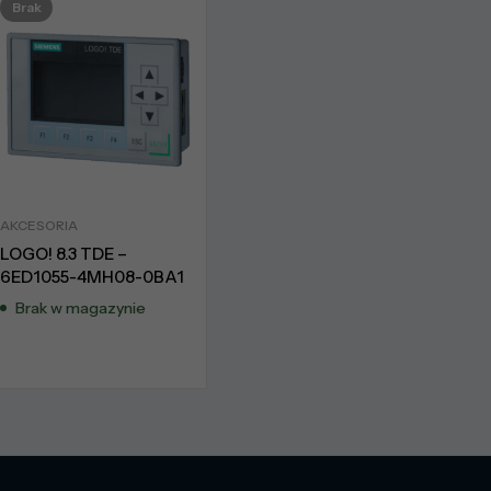
Brak
AKCESORIA
LOGO! 8.3 TDE –
6ED1055-4MH08-0BA1
Brak w magazynie