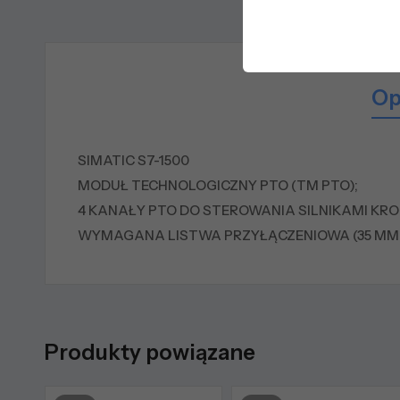
Op
SIMATIC S7-1500
MODUŁ TECHNOLOGICZNY PTO (TM PTO);
4 KANAŁY PTO DO STEROWANIA SILNIKAMI KROK
WYMAGANA LISTWA PRZYŁĄCZENIOWA (35 MM
Produkty powiązane