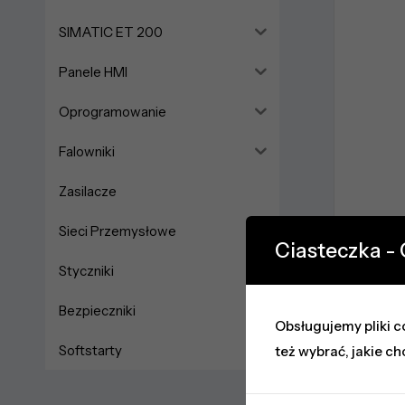
SIMATIC ET 200
Panele HMI
Oprogramowanie
Falowniki
Zasilacze
Sieci Przemysłowe
Ciasteczka -
Styczniki
Bezpieczniki
Obsługujemy pliki co
Softstarty
też wybrać, jakie ch