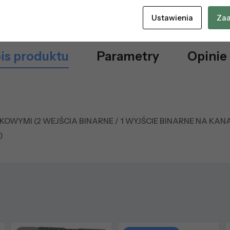
Ustawienia
Zaa
is produktu
Parametry
Opinie 
OWYMI (2 WEJŚCIA BINARNE / 1 WYJŚCIE BINARNE NA KAN
)