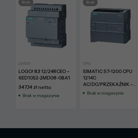
Brak
Brak
LOGO!
CPU
LOGO! 8.3 12/24RCEO –
SIMATIC S7-1200 CPU
6ED1052-2MD08-0BA1
1214C
AC/DC/PRZEKAŹNIK –
347,14
zł
netto
6ES7214-1BG31-0XB0
Brak w magazynie
Brak w magazynie