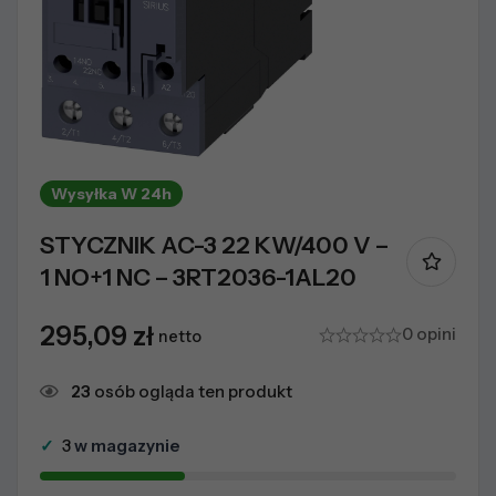
Wysyłka W 24h
STYCZNIK AC-3 22 KW/400 V –
1 NO+1 NC – 3RT2036-1AL20
295,09
zł
0 opini
netto
23
osób ogląda ten produkt
✓
3
w magazynie