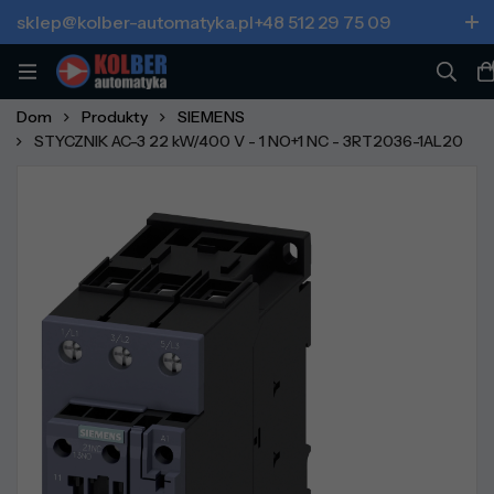
sklep@kolber-automatyka.pl
+48 512 29 75 09
Dom
Produkty
SIEMENS
STYCZNIK AC-3 22 kW/400 V - 1 NO+1 NC - 3RT2036-1AL20