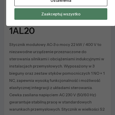
Ustawienia
Opis techniczny
Zaakceptuj wszystko
stycznik 3RT2036-
1AL20
Stycznik modułowy AC-3 o mocy 22 kW / 400 V to
niezawodne urządzenie przeznaczone do
sterowania silnikami i obciążeniami indukcyjnymi w
instalacjach przemysłowych. Wyposażony w 3
bieguny oraz zestaw styków pomocniczych 1 NO + 1
NC, zapewnia wysoką funkcjonalność i możliwość
elastycznej integracji z układami sterowania.
Cewka zasilana napięciem AC 230 V (50/60 Hz)
gwarantuje stabilną pracę w standardowych
warunkach przemysłowych. Stycznik w wielkości S2