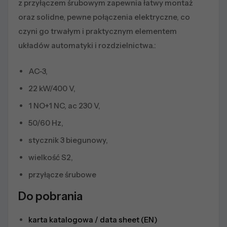
z przyłączem śrubowym zapewnia łatwy montaż
oraz solidne, pewne połączenia elektryczne, co
czyni go trwałym i praktycznym elementem
układów automatyki i rozdzielnictwa.:
AC-3,
22 kW/400 V,
1 NO+1 NC, ac 230 V,
50/60 Hz,
stycznik 3 biegunowy,
wielkość S2,
przyłącze śrubowe
Do pobrania
karta katalogowa / data sheet (EN)