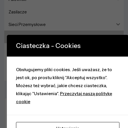
Zasilacze
Sieci Przemysłowe
Styczniki
Ciasteczka - Cookies
silnikowe 3-biegunowe
Bezpieczniki
Obsługujemy pliki cookies. Jeśli uważasz, że to
Softstarty
jest ok, po prostu kliknij "Akceptuj wszystko".
Możesz też wybrać, jakie chcesz ciasteczka,
klikając "Ustawienia".
Przeczytaj naszą politykę
cookie
Opis produktu
Parametry
O mar